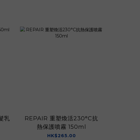
髮乳
REPAIR 重塑煥活230°C抗
VOLUM
熱保護噴霧 150ml
HK$265.00
H