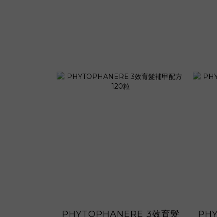
PHYTOPHANERE 3效育髮
PH