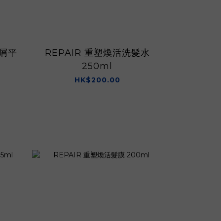
去屑平
REPAIR 重塑煥活洗髮水
NOURI
250ml
洗髮
HK$200.00
H