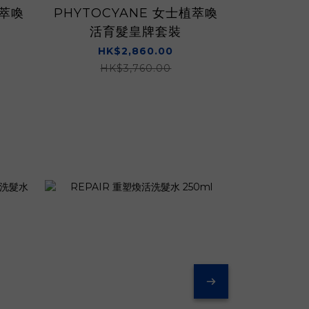
植萃喚
PHYTOCYANE 女士植萃喚
PHYTO
活育髮皇牌套裝
髮安瓶精
HK$2,860.00
H
HK$3,760.00