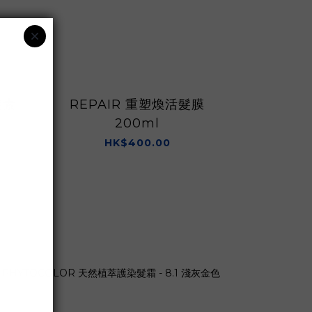
髮素
REPAIR 重塑煥活髮膜
NOURI
200ml
護髮
HK$400.00
H