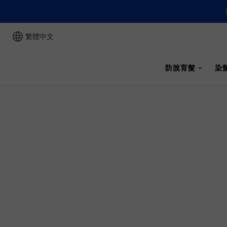
繁體中文
防脫育髮
染