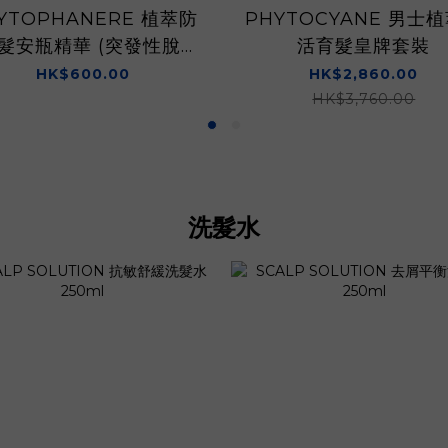
YTOPHANERE 植萃防
PHYTOCYANE 男士
髮安瓶精華 (突發性脫髮)
活育髮皇牌套裝
12 x 5ml
HK$600.00
HK$2,860.00
HK$3,760.00
洗髮水