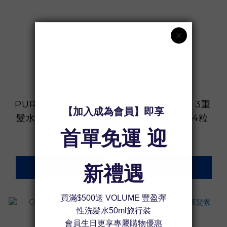
PURPLE 紫調褪黃洗
PHYTOCYANE 3重
髮水 250ml (有效期
防脫育髮配方 84粒
至01/2027)
HK$200.00
HK$790.00
加入購物車
加入購物車