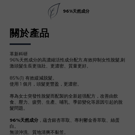
96%天然成分
關於產品
革新科研
96%天然成分的高濃縮活性成分配方,有效抑制女性脫髮,刺
激頭髮生長更強壯、更濃密、質量更好。
85%(1) 有效緩減脱髮。
使用 1 個月，頭髮更豐盈，更濃密。
專為女士突發性脫髮而配製的全新超强配方，改善由飲
食、壓力、疲勞、生產、哺乳、季節變化等原因引起的脫
髮問題。
96%天然成分
，蘊含銀杏萃取、專利鬱金香萃取、絲蛋
白。
無須沖洗、質地清爽不黏笠。