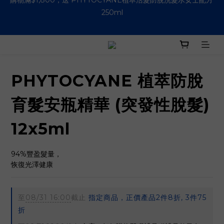
購物滿HK$500即免運費 (香港適用）
購物滿HK$500即免運費 (香港適用）
購物滿$1,800，送 PHYTOCYANE植萃活髮防脫洗髮水女士配方 
250ml
PHYTOCYANE 植萃防脫
購物滿HK$500即免運費 (香港適用）
育髮安瓶精華 (突發性脫髮)
12x5ml
94%豐盈髮量，
恢復光澤健康
至
08/31 16:00
截止
指定商品，正價產品2件8折, 3件75
折