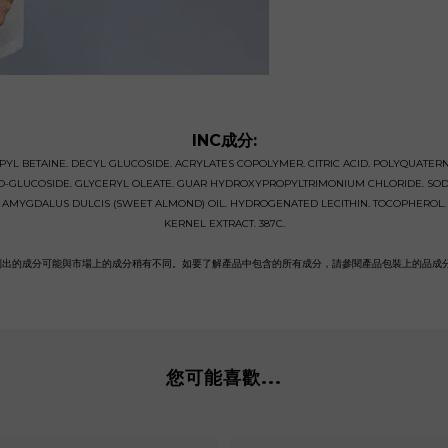
INC成分:
PYL BETAINE. DECYL GLUCOSIDE. ACRYLATES COPOLYMER. CITRIC ACID. POLYQUATER
O-GLUCOSIDE. GLYCERYL OLEATE. GUAR HYDROXYPROPYLTRIMONIUM CHLORIDE. SODI
S AMYGDALUS DULCIS (SWEET ALMOND) OIL. HYDROGENATED LECITHIN. TOCOPHEROL.
KERNEL EXTRACT. 387C.
列出的成分可能與市場上的成分稍有不同。如要了解產品中包含的所有成分，請參閱產品包裝上的品成
您可能喜歡...