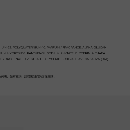
NIUM-22. POLYQUATERNIUM-10. PARFUM / FRAGRANCE. ALPHA-GLUCAN
UM HYDROXIDE. PANTHENOL. SODIUM PHYTATE. GLYCERIN. ALTHAEA
 HYDROGENATED VEGETABLE GLYCERIDES CITRATE. AVENA SATIVA (OAT)
分列表。如有查詢，請聯繫我們的客服團隊。