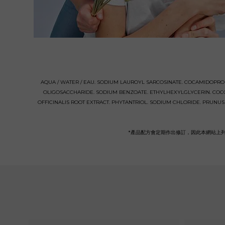
AQUA / WATER / EAU. SODIUM LAUROYL SARCOSINATE. COCAMIDOPRO
OLIGOSACCHARIDE. SODIUM BENZOATE. ETHYLHEXYLGLYCERIN. COC
OFFICINALIS ROOT EXTRACT. PHYTANTRIOL. SODIUM CHLORIDE. PRUNU
*產品配方會定期作出修訂，因此本網站上