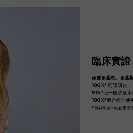
臨床實證
頭髮更柔軟、更柔
100%*
呵護頭皮。
91%*
比一般洗髮水
100%*
適合經常使
**測試來自20位使用者