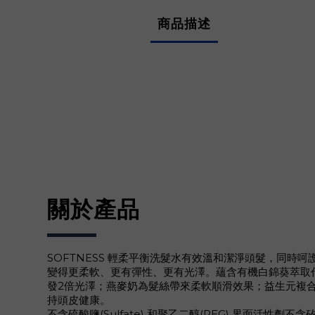
商品描述
關於產品
SOFTNESS 輕柔平衡洗髮水有效溫和潔淨頭髮，同時
變得更柔軟、更有彈性、更有光澤。蘊含有機白錦葵萃取
發2倍光澤；燕麥奶為髮絲帶來柔軟順滑效果；益生元複
持頭皮健康。
不含硫酸鹽(Sulfate) 和聚乙二醇(PEG) 界面活性劑不含矽 