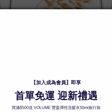
2
燕麥奶
順滑
富含營養成分及抗氧化劑，為髮絲帶來柔軟順滑的效果。