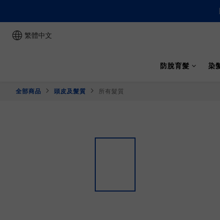
繁體中文
防脫育髮
染
全部商品
頭皮及髮質
所有髮質