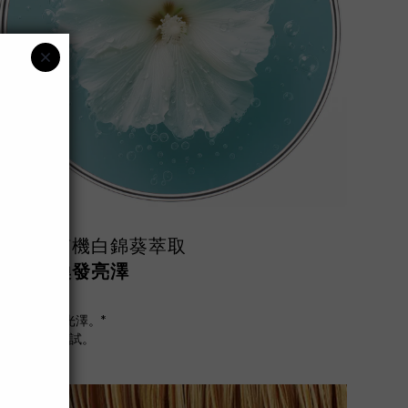
3
有機白錦葵萃取
煥發亮澤
煥發頭髮2倍光澤。*
*經過wicks測試。