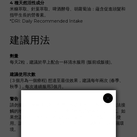
4 種天然活性成分
米糠萃取、針葉萃取、啤酒酵母、胡蘿蔔油：蘊含促進頭髮和
指甲生長的營養素
。
*DRI: Daily Recommended Intake
建議用法
劑量
每天2粒，建議於早上配合一杯清水服用 (飯前或飯後)
。
建議使用次數
(３個月為一個療程) 想達至最佳效果，建議每年兩次 (春季、
秋季 )，每次連續服用3個月。
警告
請勿攝取超過建議的每日劑量。務必將本產品放在兒童無法接
觸的地方。此產品不能取代均衡的飲食及健康的生活方式。如
果您正懷孕、哺乳或正在服用其他藥物，請諮詢醫生後再使
用。請儲存於低於25°C (77°F)的環境，並遠離光源及潮濕環
境。