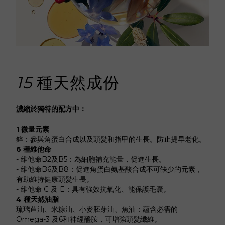
15
種天然成份
濃縮於獨特的配方中：
1 微量元素
鋅：參與⾓蛋⽩合成以及頭髮和指甲的⽣⻑。防⽌提早⽼化。
6 種維他命
- 維他命B2及B5：為細胞補充能量，促進生長。
- 維他命B6及B8：促進角蛋白氨基酸合成不可缺少的元素，
有助維持健康頭髮生長。
- 維他命 C 及 E：具有強效抗氧化、能保護毛囊。
4 種天然油脂
琉璃苣油、米糠油、小麥胚芽油、魚油：蘊含必需的
Omega-3 及6和神經醯胺，可增強頭髮纖維
。