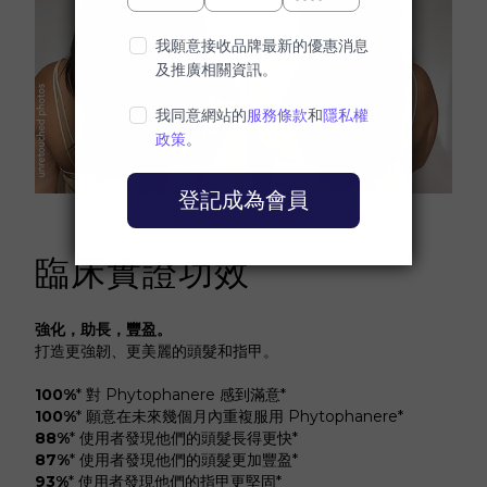
臨床實證功效
強化，助長，豐盈。
打造更強韌、更美麗的頭髮和指甲。
100%
*
對 Phytophanere 感到滿意*
100%
*
願意在未來幾個月內重複服用 Phytophanere*
88%
*
使用者發現他們的頭髮長得更快*
87%
*
使用者發現他們的頭髮更加豐盈*
93%
*
使用者發現他們的指甲更堅固*