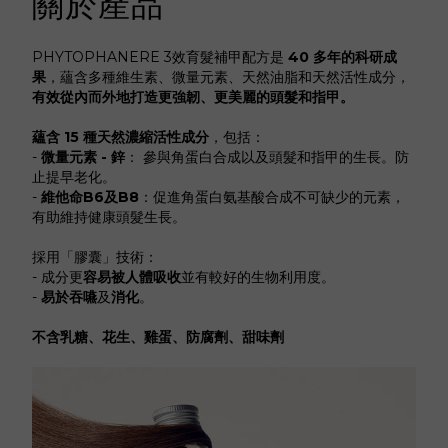
關於產品
PHYTOPHANERE 3效育髮補甲配方是
40 多年的科研成
果
，蘊含多種維生素、微量元素、天然油脂和天然活性成分，
有效從內而外地打造更強韌、更美麗的頭髮和指甲。
蘊含 15 種天然濃縮活性成分
，包括：
-
微量元素 - 鋅
： 參與⾓蛋⽩合成以及頭髮和指甲的⽣⻑。防
⽌提早⽼化。
-
維他命B6及B8
：促進角蛋白氨基酸合成不可缺少的元素，
有助維持健康頭髮生長。
採用「膠囊」技術：
- 成分更
容易被人體吸收
並有較好的生物利用度
。
-
易於吞嚥
及
消化
。
不含乳糖、花生、雞蛋、防腐劑、甜味劑