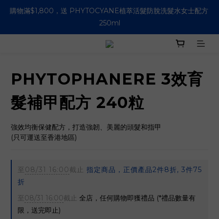
購物滿$1,800，送 PHYTOCYANE植萃活髮防脫洗髮水女士配方 
購物滿HK$500即免運費 (香港適用）
250ml
購物滿HK$500即免運費 (香港適用）
PHYTOPHANERE 3效育
髮補甲配方 240粒
強效均衡保健配方，打造強韌、美麗的頭髮和指甲
(只可運送至香港地區)
至
08/31 16:00
截止
指定商品，正價產品2件8折, 3件75
折
至
08/31 16:00
截止
全店，任何購物即獲禮品 (*禮品數量有
限，送完即止)