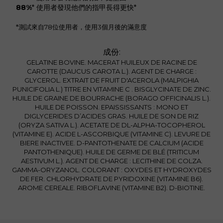
88%
*
使用者發現他們的指甲長得更快*
*測試來自78位使用者，使用3個月後的滿意度
成份:
GELATINE BOVINE. MACERAT HUILEUX DE RACINE DE
CAROTTE (DAUCUS CAROTA L.). AGENT DE CHARGE :
GLYCEROL. EXTRAIT DE FRUIT D'ACEROLA (MALPIGHIA
PUNICIFOLIA L.) TITRE EN VITAMINE C . BISGLYCINATE DE ZINC.
HUILE DE GRAINE DE BOURRACHE (BORAGO OFFICINALIS L.).
HUILE DE POISSON. EPAISSISSANTS : MONO ET
DIGLYCERIDES D’ACIDES GRAS. HUILE DE SON DE RIZ
(ORYZA SATIVA L.). ACETATE DE DL-ALPHA-TOCOPHEROL
(VITAMINE E). ACIDE L-ASCORBIQUE (VITAMINE C). LEVURE DE
BIERE INACTIVEE. D-PANTOTHENATE DE CALCIUM (ACIDE
PANTOTHENIQUE). HUILE DE GERME DE BLÉ (TRITICUM
AESTIVUM L.). AGENT DE CHARGE : LECITHINE DE COLZA.
GAMMA-ORYZANOL. COLORANT : OXYDES ET HYDROXYDES
DE FER. CHLORHYDRATE DE PYRIDOXINE (VITAMINE B6).
AROME CEREALE. RIBOFLAVINE (VITAMINE B2). D-BIOTINE.