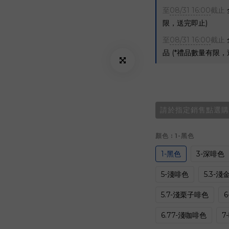
至
08/31 16:00
截止
限，送完即止)
至
08/31 16:00
截止
品 (*禮品數量有限，
請於指定銷售點選購
顏色
: 1-黑色
1-黑色
3-深啡色
5-淺啡色
5.3-淺
5.7-淺栗子啡色
6.77-淺咖啡色
7