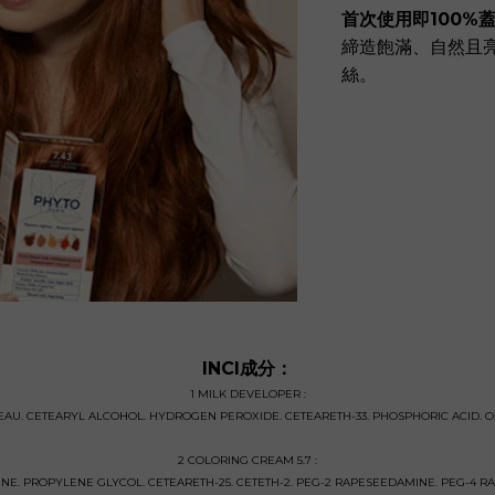
首次使用即100%
締造飽滿、自然且
絲。
INCI成分：
1 MILK DEVELOPER :
 EAU. CETEARYL ALCOHOL. HYDROGEN PEROXIDE. CETEARETH-33. PHOSPHORIC ACID. O
2 COLORING CREAM 5.7 :
NE. PROPYLENE GLYCOL. CETEARETH-25. CETETH-2. PEG-2 RAPESEEDAMINE. PEG-4 RA