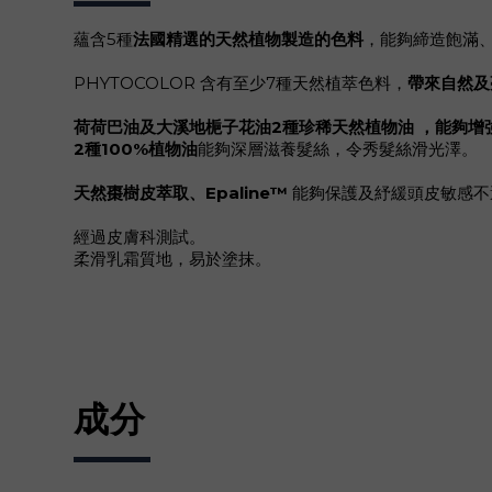
蘊含5種
法國精選的天然植物製造的色料
，能夠締造飽滿
PHYTOCOLOR 含有至少7種天然植萃色料，
帶來自然及
荷荷巴油及大溪地梔子花油2種珍稀天然植物油 ，能夠增
2種100%植物油
能夠深層滋養髮絲，令秀髮絲滑光澤。
天然棗樹皮萃取、Epaline™
能夠保護及紓緩頭皮敏感
經過皮膚科測試。
柔滑乳霜質地，易於塗抹。
成分