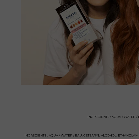
INGREDIENTS : AQUA / WATER /
INGREDIENTS : AQUA / WATER / EAU. CETEARYL ALCOHOL. ETHANOLAMI