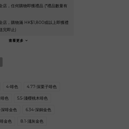
全店，任何購物即獲禮品 (*禮品數量有
全店，購物滿 HK$1,800或以上即獲禮
送完即止)
查看更多
4-啡色
4.77-深栗子啡色
金啡色
5.5-淺櫻桃木啡色
6-深啡金色
6.34-深銅金色
-啡金色
8.1-淺灰金色