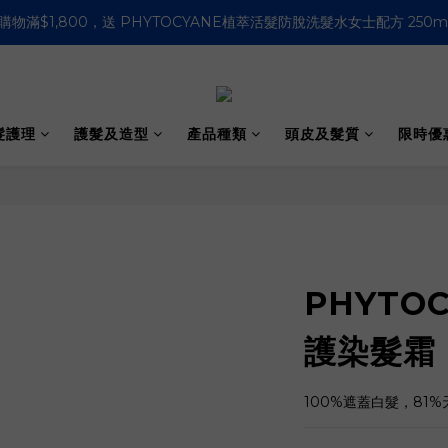
購物滿$1,800，送 PHYTOCYANE植萃活髮防脫洗髮水女士配方 250m
購物滿HK$500即免運費 (香港適用）
購物滿HK$500即免運費 (香港適用）
髮護理
護髮及造型
產品種類
頭皮及髮質
限時優
PHYTO
護染髮霜 
100%遮蓋白髮，81