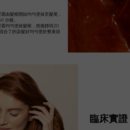
髮霜由髮根開始均勻塗抹至髮尾，
40 分鐘。
霜均勻塗抹髮根，然後靜待20
餘的混合了的染髮好均勻塗於整束頭
臨床實證