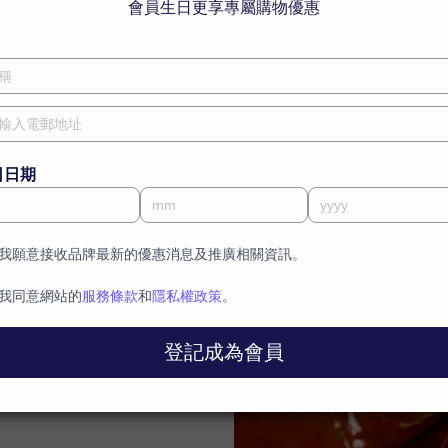
2
帶來亮麗髮色
荷荷巴油及大溪地梔子花油能夠深層滋養髮絲，令秀髮絲滑光
澤。
體驗裝x1、使用說明書及手套一對。
行皮膚過敏測試。詳情請參閱內頁