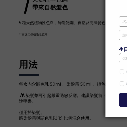
1
帶來自然髮色
5 種天然植物性色料，締造飽滿、自然及亮澤髮色。
**富含天然植物性色料
用法
每盒內含顯色乳 50ml 、染髮霜 50ml 、鎖色護髮膜
/!\
染髮劑可引起嚴重過敏反應。建議染髮前 48 小時進
說明書。
僅用於染髮。
將染髮霜與顯色乳以 1:1 比例混合使用。