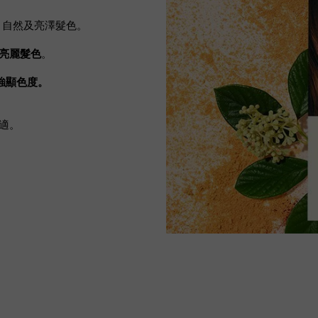
、自然及亮澤髮色。
亮麗髮色
。
強顯色度。
不適。